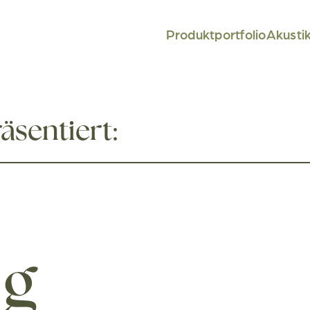
Produktportfolio
Akusti
äsentiert:
ng