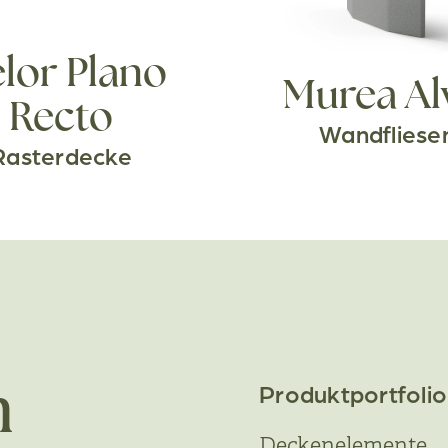
lor Plano
Murea Al
Recto
Wandfliese
Rasterdecke
Produktportfolio
n
Deckenelemente