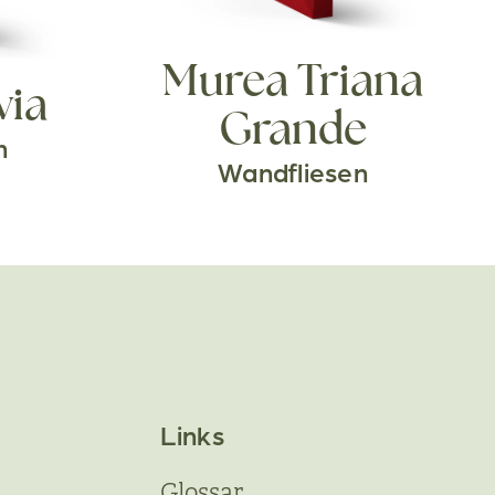
Murea Triana
via
Grande
n
Wandfliesen
Links
Glossar