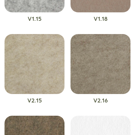
V1.15
V1.18
V2.15
V2.16