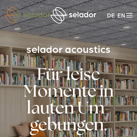
Zum Hauptinhalt springen
DE
EN
selador acoustics
Für leise
Momente in
lauten Um­
gebungen.