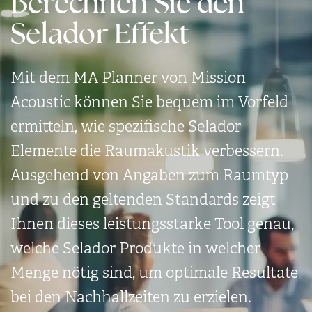
Berechnen Sie den
Selador Effekt
Mit dem MA Planner von Mission
Acoustic können Sie bequem im Vorfeld
ermitteln, wie spezifische Selador
Elemente die Raum­akustik verbessern.
Ausgehend von Angaben zum Raumtyp
und zu den geltenden Standards zeigt
Ihnen dieses leistungs­starke Tool genau,
welche Selador Produkte in welcher
Menge nötig sind, um optimale Resultate
bei den Nachhall­zeiten zu erzielen.