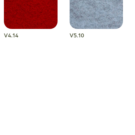
V4.14
V5.10