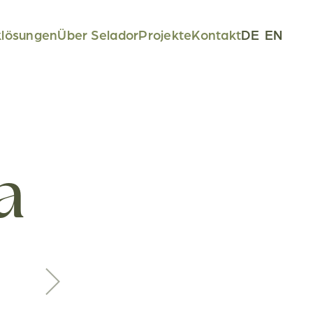
klösungen
Über Selador
Projekte
Kontakt
DE
EN
a