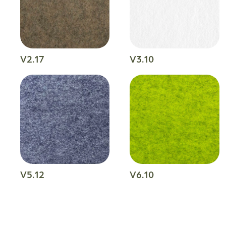
V2.17
V3.10
V5.12
V6.10