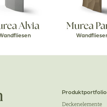
rea Alvia
Murea Pa
Wandfliesen
Wandfliese
Produktportfolio
n
Deckenelemente