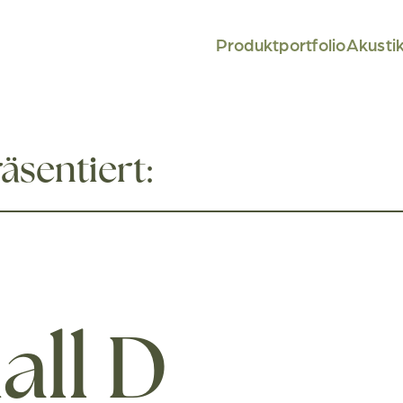
Produktportfolio
Akusti
äsentiert:
all D