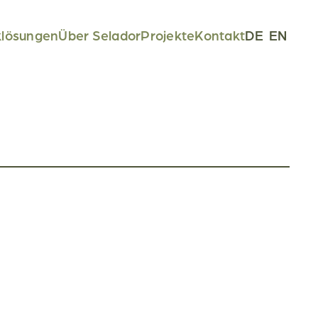
klösungen
Über Selador
Projekte
Kontakt
DE
EN
l