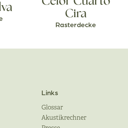
Celor Cuarto
lva
Cira
e
Rasterdecke
Links
Glossar
Akustikrechner
Presse