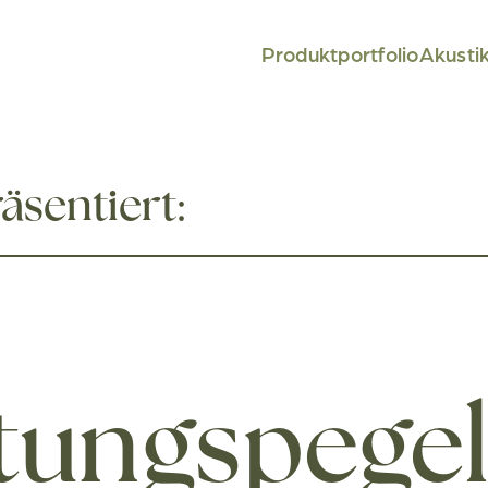
Produktportfolio
Akusti
äsentiert:
stungspege